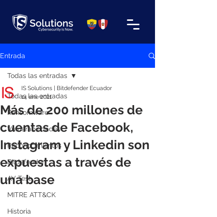
Entrada
Todas las entradas
IS Solutions | Bitdefender Ecuador
Todas las entradas
14 ene 2021
Más de 200 millones de
Ransomware
cuentas de Facebook,
Vulnerabilidades
Instagram y Linkedin son
Reconocimientos
expuestas a través de
Bitdefender
una base
AV Test
MITRE ATT&CK
Historia