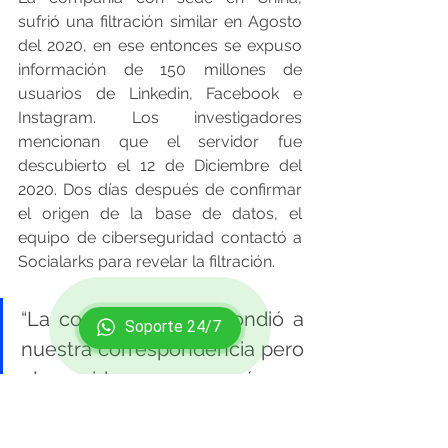
sufrió una filtración similar en Agosto 
del 2020, en ese entonces se expuso 
información de 150 millones de 
usuarios de Linkedin, Facebook e 
Instagram. Los investigadores 
mencionan que el servidor fue 
descubierto el 12 de Diciembre del 
2020. Dos días después de confirmar 
el origen de la base de datos, el 
equipo de ciberseguridad contactó a 
Socialarks para revelar la filtración. 
“La compañía no respondió a 
Soporte 24/7
nuestra correspondencia pero 
el servidor se aseguró ese 
mismo día,” añadió 
SafetyDetectives.