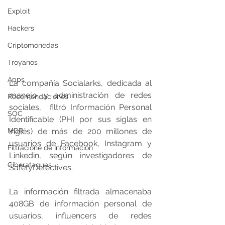
Exploit
Hackers
Criptomonedas
Troyanos
Apps
La compañía Socialarks, dedicada al 
manejo y administración de redes 
Recomendaciones
sociales,  filtró Información Personal 
SOC
Identificable (PHI por sus siglas en 
MDR
inglés) de más de 200 millones de 
usuarios de Facebook, Instagram y 
Filtracione de Información
Linkedin, según investigadores de 
Ciberataques
SafetyDetectives.
La información filtrada almacenaba 
408GB de información personal de 
usuarios, influencers de redes 