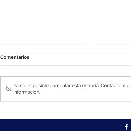
Comentarios
Ya no es posible comentar esta entrada. Contacta al pr
información.
Campaña de suplantación
El nuevo 
de identidad de Microsoft
"DearCry" s
365 se dirige a CEOS y
clientes de
tomadores de decisión
Exchange s