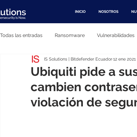
INICIO
NOSOTROS
NU
Todas las entradas
Ransomware
Vulnerabilidades
IS Solutions | Bitdefender Ecuador
12 ene 2021
MITRE ATT&CK
Historia
Exploit
Hackers
Ubiquiti pide a su
cambien contrase
Recomendaciones
SOC
MDR
Filtracione
violación de segu