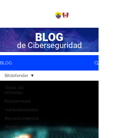
BLOG
de Ciberseguridad
BLOG
Bitdefender
Todas las
entradas
Ransomware
Vulnerabilidades
Reconocimientos
Bitdefender
AV Test