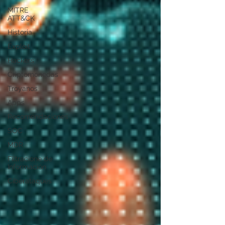
MITRE
ATT&CK
Historia
Exploit
Hackers
Criptomonedas
Troyanos
Apps
Recomendaciones
SOC
MDR
Filtracione de
Información
Ciberataques